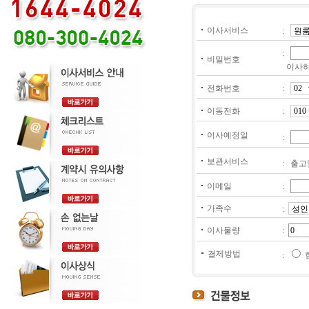
이사서비스
:
:
비밀번호
이사하
전화번호
:
이동전화
:
이사예정일
:
보관서비스
: 출고
이메일
:
가족수
:
이사물량
:
결제방법
: