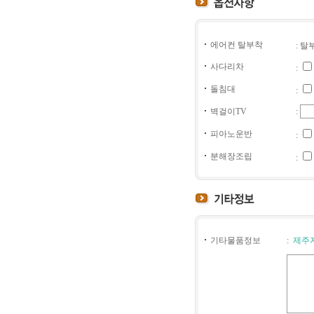
에어컨 탈부착
: 탈
사다리차
:
돌침대
:
벽걸이TV
:
피아노운반
:
분해장조립
:
기타물품정보
:
제주지